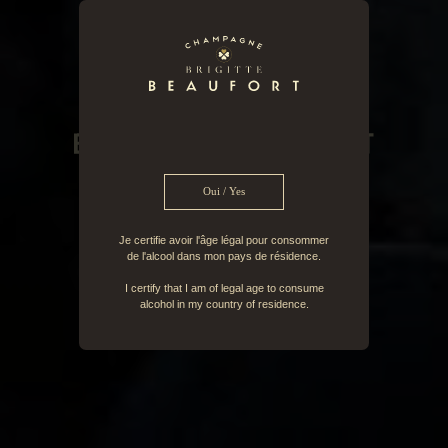
Oui / Yes
Je certifie avoir l'âge légal pour consommer
de l'alcool dans mon pays de résidence.
I certify that I am of legal age to consume
FR
EN
alcohol in my country of residence.