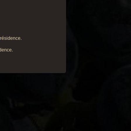
 résidence.
idence.