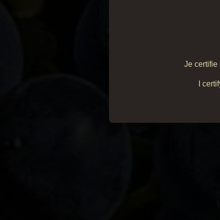
Je certifi
I cert